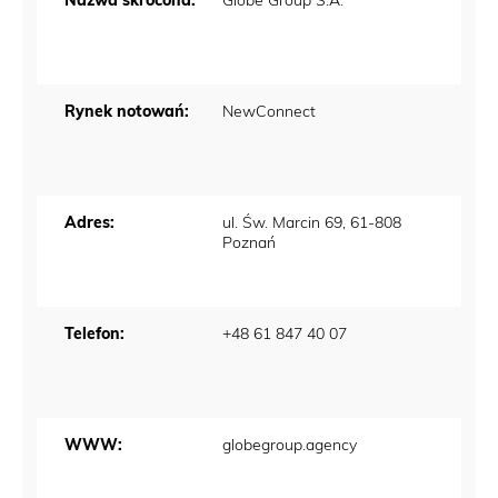
Nazwa skrócona:
Globe Group S.A.
Rynek notowań:
NewConnect
Adres:
ul. Św. Marcin 69, 61-808
Poznań
Telefon:
+48 61 847 40 07
WWW:
globegroup.agency