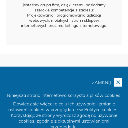
Jesteśmy grupą firm, dzięki czemu posiadamy
szerokie kompetencje z zakresu:
Projektowania i programowania aplikacji
webowych, mobilnych, stron i sklepów
internetowych oraz marketingu internetowego.
ZAMKNIJ
Niniejsza strona internetowa korzysta z plików cookies.
Spółka
Raporty okresowe
Informacje finansowe
Dowiedz się więcej o celu ich używania i zmianie
Dla prasy
Kontakt
ustawień cookies w przeglądarce w Polityce cookies .
Korzystając ze strony wyrażasz zgodę na używanie
cookies, zgodnie z aktualnymi ustawieniami
© 2020 Globe Group Spółka Akcyjna
przeglądarki.